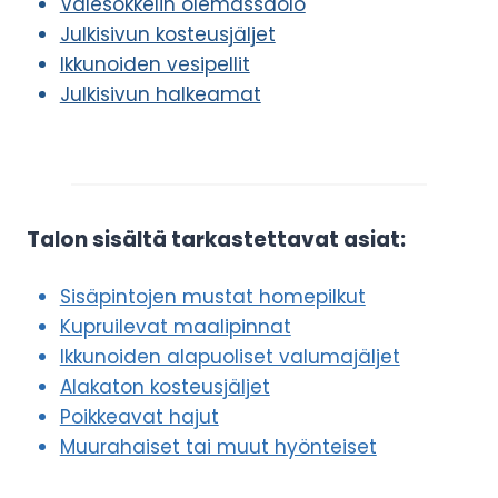
Valesokkelin olemassaolo
Julkisivun kosteusjäljet
Ikkunoiden vesipellit
Julkisivun halkeamat
Talon sisältä tarkastettavat asiat:
Sisäpintojen mustat homepilkut
Kupruilevat maalipinnat
Ikkunoiden alapuoliset valumajäljet
Alakaton kosteusjäljet
Poikkeavat hajut
Muurahaiset tai muut hyönteiset