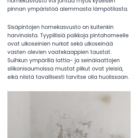
homekasvusto voi johtua myös kyseisen
pinnan ympäristöä alemmasta lämpötilasta.
Sisäpintojen homekasvusto on kuitenkin
harvinaista. Tyypillisiä paikkoja pintahomeelle
ovat ulkoseinien nurkat sekä ulkoseinää
vasten olevien vaatekaappien taustat.
Suihkun ympärillä lattia- ja seinälaattojen
silikonisaumoissa mustat pilkut ovat yleisiä,
eikä niistä tavallisesti tarvitse olla huolissaan.