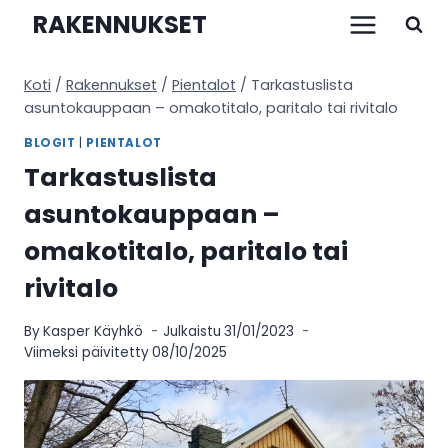
Siirry
RAKENNUKSET
sisältöön
Koti
/
Rakennukset
/
Pientalot
/
Tarkastuslista
asuntokauppaan – omakotitalo, paritalo tai rivitalo
BLOGIT
|
PIENTALOT
Tarkastuslista
asuntokauppaan –
omakotitalo, paritalo tai
rivitalo
By
Kasper Käyhkö
Julkaistu
31/01/2023
Viimeksi päivitetty
08/10/2025