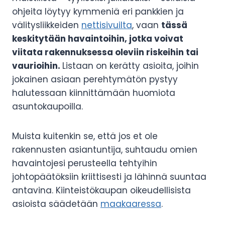
ohjeita löytyy kymmeniä eri pankkien ja
välitysliikkeiden
nettisivuilta
, vaan
tässä
keskitytään havaintoihin, jotka voivat
viitata rakennuksessa oleviin riskeihin tai
vaurioihin.
Listaan on kerätty asioita, joihin
jokainen asiaan perehtymätön pystyy
halutessaan kiinnittämään huomiota
asuntokaupoilla.
Muista kuitenkin se, että jos et ole
rakennusten asiantuntija, suhtaudu omien
havaintojesi perusteella tehtyihin
johtopäätöksiin kriittisesti ja lähinnä suuntaa
antavina. Kiinteistökaupan oikeudellisista
asioista säädetään
maakaaressa
.