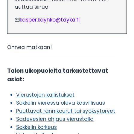
auttaa sinua.
kasper.kayhko@tayka.fi
Onnea matkaan!
Talon ulkopuolelta tarkastettavat
asiat:
Vierustojen kallistukset
Sokkelin vieressä oleva kasvillisuus
Puuttuvat rännikourut tai syöksytorvet
Sadevesien ohjaus vierustalla
Sokkelin korkeus