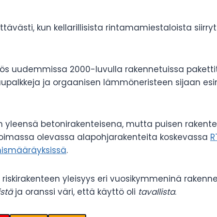
västi, kun kellarillisista rintamamiestaloista siirryt
yös uudemmissa 2000-luvulla rakennetuissa pakett
uupalkkeja ja orgaanisen lämmöneristeen sijaan esim
n yleensä betonirakenteisena, mutta puisen rakent
y voimassa olevassa alapohjarakenteita koskevassa
R
ismääräyksissä
.
an riskirakenteen yleisyys eri vuosikymmeninä rakenne
istä
ja oranssi väri, että käyttö oli
tavallista
.