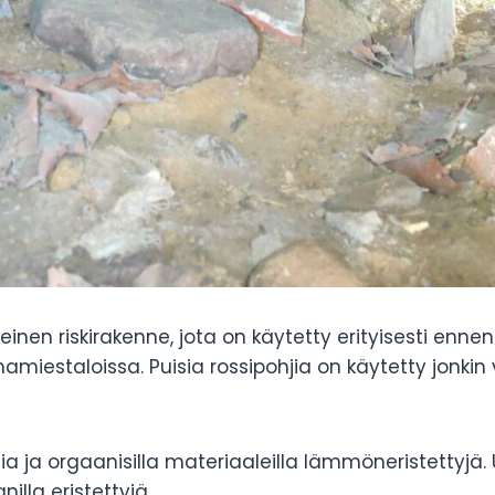
leinen riskirakenne, jota on käytetty erityisesti en
mamiestaloissa. Puisia rossipohjia on käytetty jon
ia ja orgaanisilla materiaaleilla lämmöneristettyj
nilla eristettyjä.