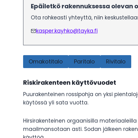
Epäiletkö rakennuksessa olevan o
Ota rohkeasti yhteyttä, niin keskustell
kasper.kayhko@tayka.fi
Omakotitalo
Paritalo
Rivitalo
Riskirakenteen käyttövuodet
Puurakenteinen rossipohja on yksi piental
käytössä yli sata vuotta.
Hirsirakenteinen orgaanisilla materiaaleill
maailmansotaan asti. Sodan jälkeen rakenn
käyttöä.