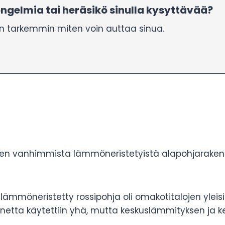
ngelmia tai heräsikö sinulla kysyttävää?
aan tarkemmin miten voin auttaa sinua.
ojen vanhimmista lämmöneristetyistä alapohjarakent
a lämmöneristetty rossipohja oli omakotitalojen ylei
etta käytettiin yhä, mutta keskuslämmityksen ja ke