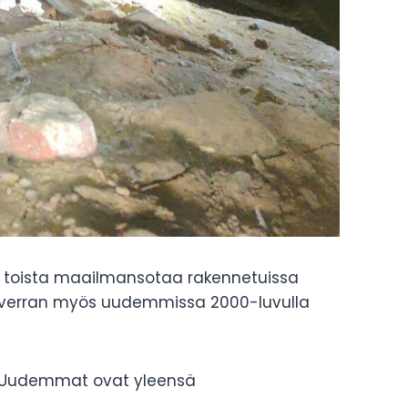
nen toista maailmansotaa rakennetuissa
kin verran myös uudemmissa 2000-luvulla
ä. Uudemmat ovat yleensä