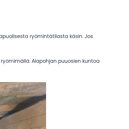
puolisesta ryömintätilasta käsin. Jos
sa ryömimällä. Alapohjan puuosien kuntoa