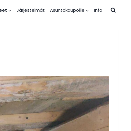
eet
Järjestelmät
Asuntokaupoille
Info