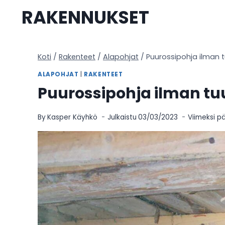
Siirry
RAKENNUKSET
sisältöön
Koti
/
Rakenteet
/
Alapohjat
/
Puurossipohja ilman 
ALAPOHJAT
|
RAKENTEET
Puurossipohja ilman tu
By
Kasper Käyhkö
Julkaistu
03/03/2023
Viimeksi pä