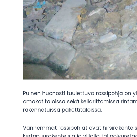
Puinen huonosti tuulettuva rossipohja on y
omakotitaloissa sekä kellarittomissa rinta
rakennetuissa pakettitaloissa.
Vanhemmat rossipohjat ovat hirsirakenteis
kertopuurakenteisia ja villalla tai polyuretaa