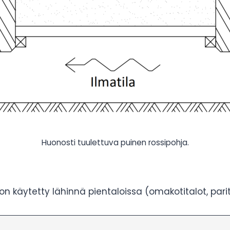
Huonosti tuulettuva puinen rossipohja.
n käytetty lähinnä pientaloissa (omakotitalot, parital