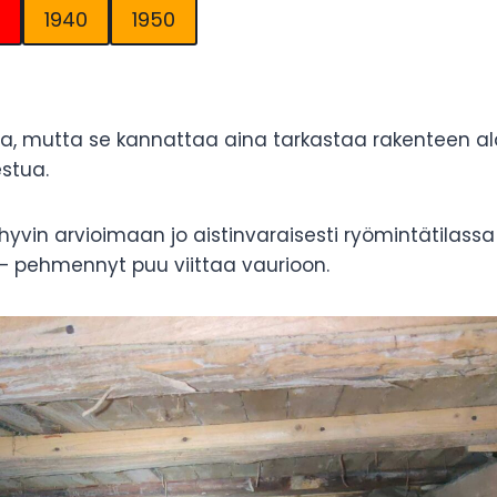
1940
1950
a, mutta se kannattaa aina tarkastaa rakenteen ala
estua.
 hyvin arvioimaan jo aistinvaraisesti ryömintätilas
 – pehmennyt puu viittaa vaurioon.