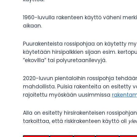
1960-luvulla rakenteen käyttö väheni merkittä
aikaan.
Puurakenteista rossipohjaa on käytetty m
käytetään hirsipalkkien sijaan esim. kertop
”ekovilla” tai polyuretaanilevyjä.
2020-luvun pientaloihin rossipohja tehdää
mahdollista. Puisia rakenteita on esitett
rajoitettu myöskään uusimmissa
rakentam
Alla on esitetty hirsirakenteisen rossipohj
tarkoittaa, että riskirakenteen käyttö oli
yle