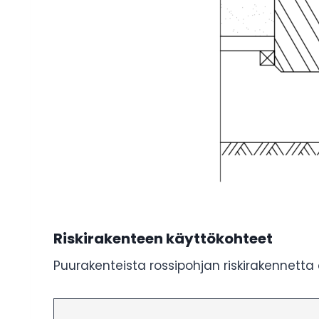
Riskirakenteen k
äyttökohteet
Puurakenteista rossipohjan riskirakennetta o