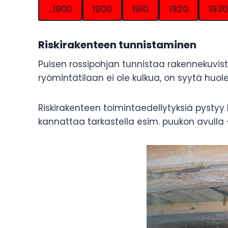
…1900
1900
1910
1920
1930
Riskirakenteen
tunnistaminen
Puisen rossipohjan tunnistaa rakennekuvist
ryömintätilaan ei ole kulkua, on syytä huol
Riskirakenteen toimintaedellytyksiä pystyy
kannattaa tarkastella esim. puukon avulla