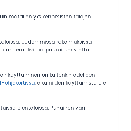
tiin matalien yksikerroksisten talojen
italoissa. Uudemmissa rakennuksissa
. mineraalivillaa, puukuitueristettä
een käyttäminen on kuitenkin edelleen
T-ohjekortissa
, eikä niiden käyttämistä ole
tuissa pientaloissa. Punainen väri