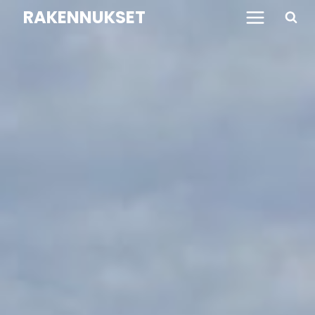
Siirry
RAKENNUKSET
sisältöön