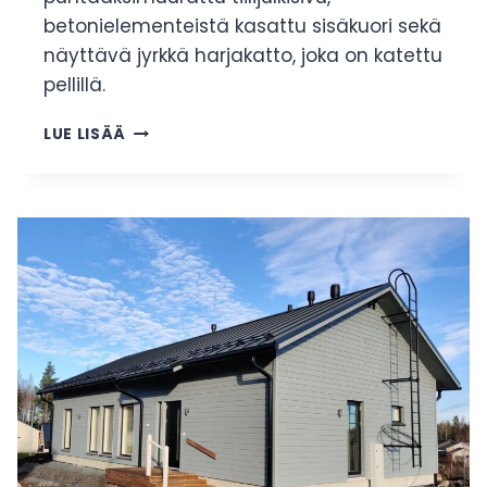
betonielementeistä kasattu sisäkuori sekä
näyttävä jyrkkä harjakatto, joka on katettu
pellillä.
2020-
LUE LISÄÄ
LUVUN
KERROSTALOT