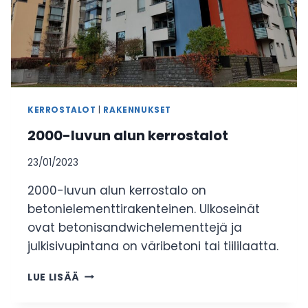
KERROSTALOT
|
RAKENNUKSET
2000-luvun alun kerrostalot
23/01/2023
2000-luvun alun kerrostalo on
betonielementtirakenteinen. Ulkoseinät
ovat betonisandwichelementtejä ja
julkisivupintana on väribetoni tai tiililaatta.
2000-
LUE LISÄÄ
LUVUN
ALUN