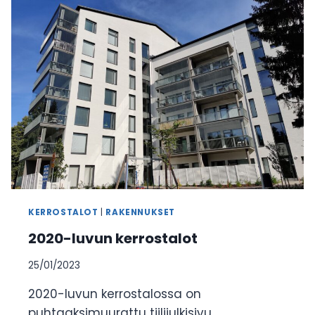
TAI
RIVITALO
KERROSTALOT
|
RAKENNUKSET
2020-luvun kerrostalot
25/01/2023
2020-luvun kerrostalossa on
puhtaaksimuurattu tiilijulkisivu,