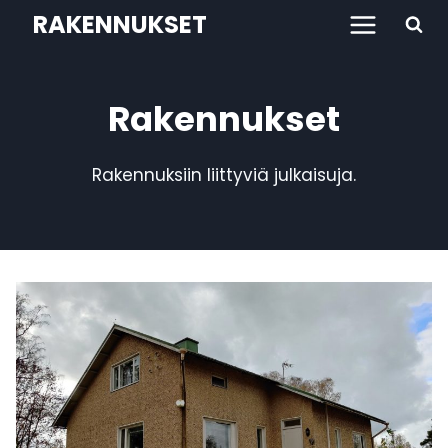
Siirry
RAKENNUKSET
sisältöön
Rakennukset
Rakennuksiin liittyviä julkaisuja.