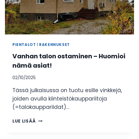
PIENTALOT
|
RAKENNUKSET
Vanhan talon ostaminen – Huomioi
nämä asiat!
02/10/2025
Tässä julkaisussa on tuotu esille vinkkejä,
joiden avulla kiinteistökauppariitoja
(=talokauppariidat)…
VANHAN
LUE LISÄÄ
TALON
OSTAMINEN