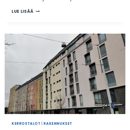
2010-
LUE LISÄÄ
LUVUN
OMAKOTITALOT
KERROSTALOT
|
RAKENNUKSET