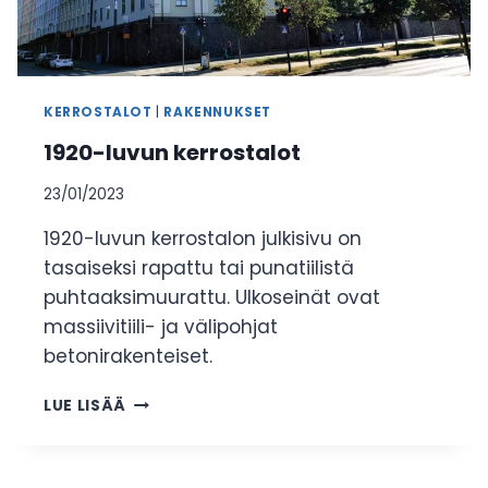
KERROSTALOT
|
RAKENNUKSET
1920-luvun kerrostalot
23/01/2023
1920-luvun kerrostalon julkisivu on
tasaiseksi rapattu tai punatiilistä
puhtaaksimuurattu. Ulkoseinät ovat
massiivitiili- ja välipohjat
betonirakenteiset.
1920-
LUE LISÄÄ
LUVUN
KERROSTALOT