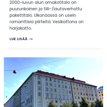
2000-luvun alun omakotitalo on
puurunkoinen ja tiili-/lautaverhottu
pakettitalo. Ulkonäössä on usein
romanttisia piirteitä. Vesikattona on
harjakatto.
2000-
LUE LISÄÄ
LUVUN
ALUN
OMAKOTITALOT