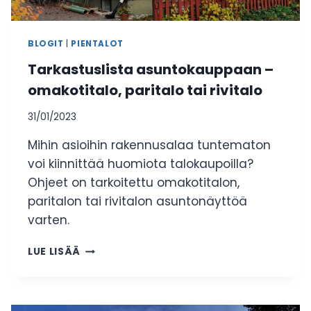
BLOGIT
|
PIENTALOT
Tarkastuslista asuntokauppaan –
omakotitalo, paritalo tai rivitalo
31/01/2023
Mihin asioihin rakennusalaa tuntematon
voi kiinnittää huomiota talokaupoilla?
Ohjeet on tarkoitettu omakotitalon,
paritalon tai rivitalon asuntonäyttöä
varten.
TARKASTUSLISTA
LUE LISÄÄ
ASUNTOKAUPPAAN
–
OMAKOTITALO,
PARITALO