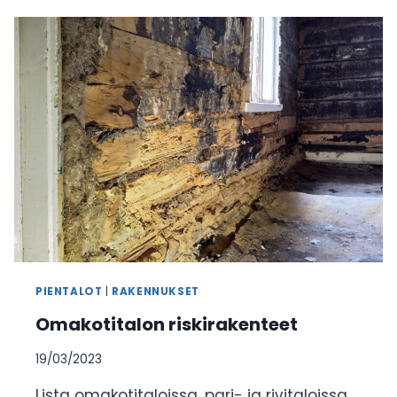
–
HUOMIOI
NÄMÄ
ASIAT!
PIENTALOT
|
RAKENNUKSET
Omakotitalon riskirakenteet
19/03/2023
Lista omakotitaloissa, pari- ja rivitaloissa